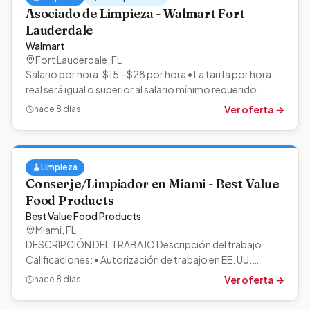
Asociado de Limpieza - Walmart Fort
Lauderdale
Walmart
Fort Lauderdale
,
FL
Salario por hora: $15 - $28 por hora • La tarifa por hora
real será igual o superior al salario mínimo requerido
aplicable al lugar de…
Ver oferta →
hace 8 días
🧹
Limpieza
Conserje/Limpiador en Miami - Best Value
Food Products
Best Value Food Products
Miami
,
FL
DESCRIPCIÓN DEL TRABAJO Descripción del trabajo
Calificaciones: • Autorización de trabajo en EE. UU.
(Obligatoria). • Limpieza comercial.…
Ver oferta →
hace 8 días