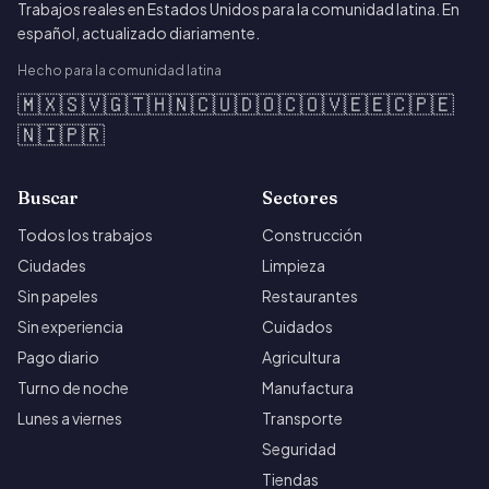
Trabajos reales en Estados Unidos para la comunidad latina. En
español, actualizado diariamente.
Hecho para la comunidad latina
🇲🇽
🇸🇻
🇬🇹
🇭🇳
🇨🇺
🇩🇴
🇨🇴
🇻🇪
🇪🇨
🇵🇪
🇳🇮
🇵🇷
Buscar
Sectores
Todos los trabajos
Construcción
Ciudades
Limpieza
Sin papeles
Restaurantes
Sin experiencia
Cuidados
Pago diario
Agricultura
Turno de noche
Manufactura
Lunes a viernes
Transporte
Seguridad
Tiendas