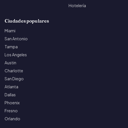
Hotelería
Ciudades populares
Miami
San Antonio
Tampa
Los Angeles
Austin
Charlotte
San Diego
Atlanta
Dallas
Phoenix
Fresno
Orlando