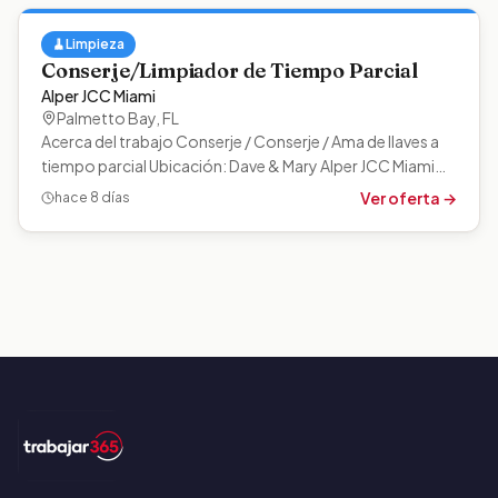
🧹
Limpieza
Conserje/Limpiador de Tiempo Parcial
Alper JCC Miami
Palmetto Bay
,
FL
Acerca del trabajo Conserje / Conserje / Ama de llaves a
tiempo parcial Ubicación: Dave & Mary Alper JCC Miami
Horario: Medio tiempo…
Ver oferta →
hace 8 días