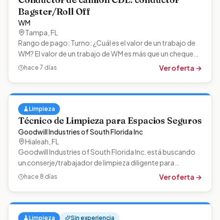
Bagster/Roll Off
WM
Tampa
,
FL
Rango de pago: Turno: ¿Cuál es el valor de un trabajo de
WM? El valor de un trabajo de WM es más que un cheque
de pago. Es una manera de…
Ver oferta →
hace 7 días
🧹
Limpieza
Técnico de Limpieza para Espacios Seguros
Goodwill Industries of South Florida Inc
Hialeah
,
FL
Goodwill Industries of South Florida Inc. está buscando
un conserje/trabajador de limpieza diligente para
mantener la limpieza de las áreas…
Ver oferta →
hace 8 días
🧹
Limpieza
Sin experiencia