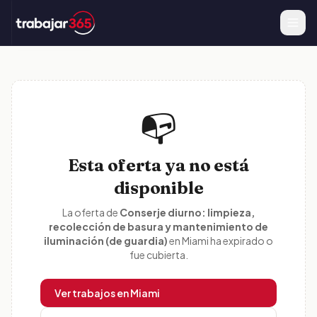
📭
Esta oferta ya no está
disponible
La oferta de
Conserje diurno: limpieza,
recolección de basura y mantenimiento de
iluminación (de guardia)
en
Miami
ha expirado o
fue cubierta.
Ver trabajos en
Miami