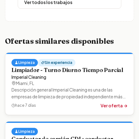
Ver todos los trabajos
Ofertas similares disponibles
🧹
Limpieza
Sin experiencia
Limpiador - Turno Diurno Tiempo Parcial
Imperial Cleaning
Miami
,
FL
Descripción general Imperial Cleaning es una de las
empresas de limpieza de propiedad independiente más
grandes del país y brinda servicios…
Ver oferta →
hace 7 días
🧹
Limpieza
Conductor de camión CDL: conductor