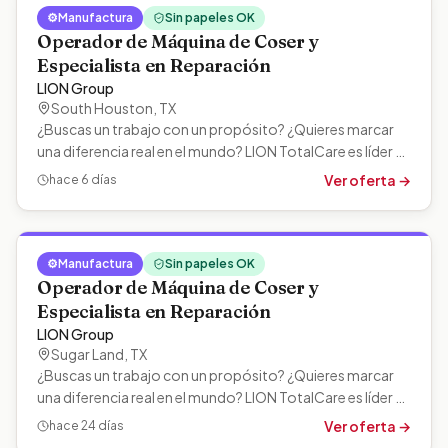
⚙️
Manufactura
Sin papeles OK
Operador de Máquina de Coser y
Especialista en Reparación
LION Group
South Houston
,
TX
¿Buscas un trabajo con un propósito? ¿Quieres marcar
una diferencia real en el mundo? LION TotalCare es líder en
limpieza y mantenimiento…
Ver oferta →
hace 6 días
⚙️
Manufactura
Sin papeles OK
Operador de Máquina de Coser y
Especialista en Reparación
LION Group
Sugar Land
,
TX
¿Buscas un trabajo con un propósito? ¿Quieres marcar
una diferencia real en el mundo? LION TotalCare es líder en
limpieza y mantenimiento…
Ver oferta →
hace 24 días