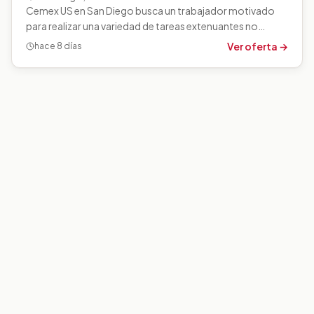
Cemex US en San Diego busca un trabajador motivado
para realizar una variedad de tareas extenuantes no
calificadas y semicalificadas bajo…
Ver oferta →
hace 8 días