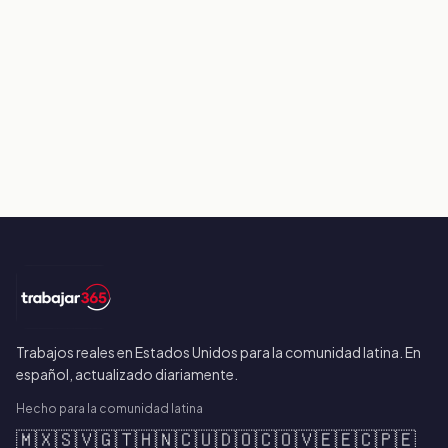
Trabajos reales en Estados Unidos para la comunidad latina. En
español, actualizado diariamente.
Hecho para la comunidad latina
🇲🇽
🇸🇻
🇬🇹
🇭🇳
🇨🇺
🇩🇴
🇨🇴
🇻🇪
🇪🇨
🇵🇪