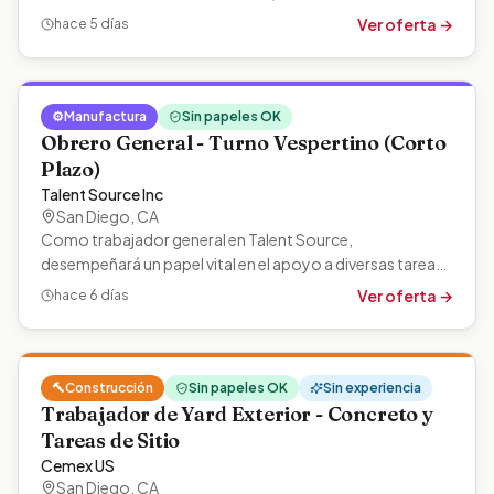
activamente trabajadores locales…
Ver oferta →
hace 5 días
⚙️
Manufactura
Sin papeles OK
Obrero General - Turno Vespertino (Corto
Plazo)
Talent Source Inc
San Diego
,
CA
Como trabajador general en Talent Source,
desempeñará un papel vital en el apoyo a diversas tareas
y operaciones dentro del entorno del…
Ver oferta →
hace 6 días
🔨
Construcción
Sin papeles OK
Sin experiencia
Trabajador de Yard Exterior - Concreto y
Tareas de Sitio
Cemex US
San Diego
,
CA