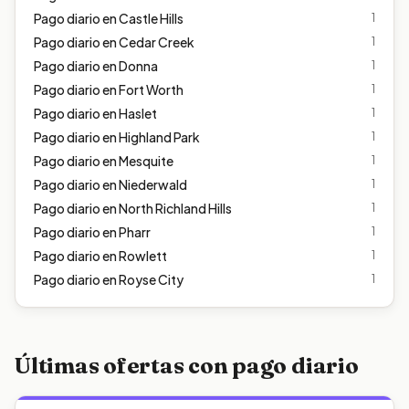
Pago diario en
Castle Hills
1
Pago diario en
Cedar Creek
1
Pago diario en
Donna
1
Pago diario en
Fort Worth
1
Pago diario en
Haslet
1
Pago diario en
Highland Park
1
Pago diario en
Mesquite
1
Pago diario en
Niederwald
1
Pago diario en
North Richland Hills
1
Pago diario en
Pharr
1
Pago diario en
Rowlett
1
Pago diario en
Royse City
1
Últimas ofertas con pago diario