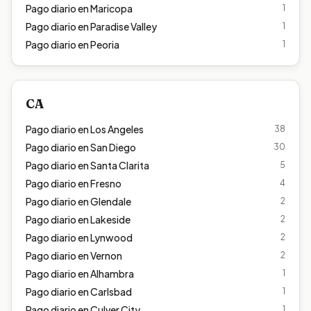
Pago diario en
Maricopa
1
Pago diario en
Paradise Valley
1
Pago diario en
Peoria
1
CA
Pago diario en
Los Angeles
38
Pago diario en
San Diego
30
Pago diario en
Santa Clarita
5
Pago diario en
Fresno
4
Pago diario en
Glendale
2
Pago diario en
Lakeside
2
Pago diario en
Lynwood
2
Pago diario en
Vernon
2
Pago diario en
Alhambra
1
Pago diario en
Carlsbad
1
Pago diario en
Culver City
1