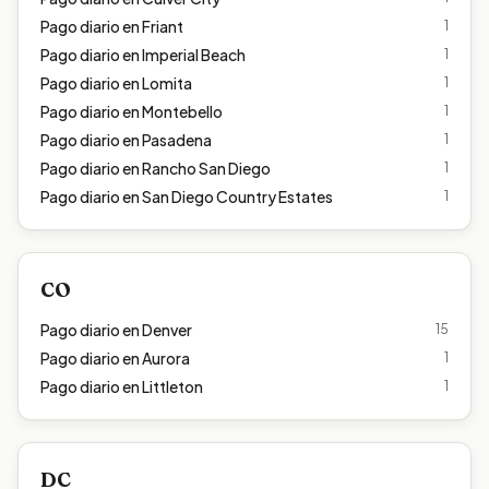
Pago diario en
Friant
1
Pago diario en
Imperial Beach
1
Pago diario en
Lomita
1
Pago diario en
Montebello
1
Pago diario en
Pasadena
1
Pago diario en
Rancho San Diego
1
Pago diario en
San Diego Country Estates
1
CO
Pago diario en
Denver
15
Pago diario en
Aurora
1
Pago diario en
Littleton
1
DC