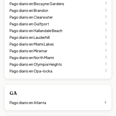
Pago diario en
Biscayne Gardens
1
Pago diario en
Brandon
1
Pago diario en
Clearwater
1
Pago diario en
Gulfport
1
Pago diario en
Hallandale Beach
1
Pago diario en
Lauderhill
1
Pago diario en
Miami Lakes
1
Pago diario en
Miramar
1
Pago diario en
North Miami
1
Pago diario en
Olympia Heights
1
Pago diario en
Opa-locka
1
GA
Pago diario en
Atlanta
4