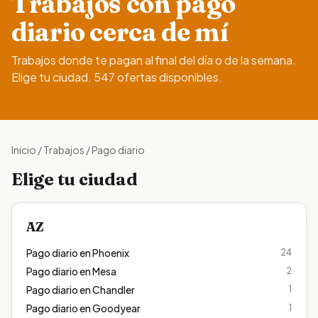
Trabajos con pago
diario cerca de mí
Trabajos donde te pagan al final del día o de la semana.
Elige tu ciudad.
547 ofertas disponibles.
Inicio
/
Trabajos
/
Pago diario
Elige tu ciudad
AZ
Pago diario en
Phoenix
24
Pago diario en
Mesa
2
Pago diario en
Chandler
1
Pago diario en
Goodyear
1