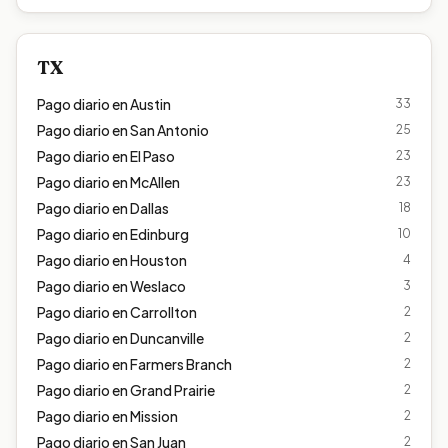
TX
Pago diario en
Austin
33
Pago diario en
San Antonio
25
Pago diario en
El Paso
23
Pago diario en
McAllen
23
Pago diario en
Dallas
18
Pago diario en
Edinburg
10
Pago diario en
Houston
4
Pago diario en
Weslaco
3
Pago diario en
Carrollton
2
Pago diario en
Duncanville
2
Pago diario en
Farmers Branch
2
Pago diario en
Grand Prairie
2
Pago diario en
Mission
2
Pago diario en
San Juan
2