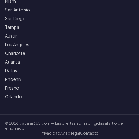
Miami
San Antonio
San Diego
Tampa
Austin
Los Angeles
Charlotte
Atlanta
Dallas
Phoenix
Fresno
Orlando
©
2026
trabajar365.com — Las ofertas son redirigidas al sitio del
empleador.
Privacidad
Aviso legal
Contacto