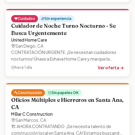
❤️
Cuidados
Sin experiencia
Cuidador de Noche Turno Nocturno - Se
Busca Urgentemente
United Home Care
San Diego
,
CA
CONTRATACIÓN URGENTE: ¡Se necesitan cuidadores
nocturnos! Únase a Exhava Home Care y marque la
diferencia brindando atención compasiva…
Ver oferta →
hace 1 día
🔨
Construcción
Sin papeles OK
Oficios Múltiples e Hierreros en Santa Ana,
CA
M Bar C Construction
San Marcos
,
CA
🏗️ AHORA CONTRATANDO: ¡Se necesita talento de
construcción local en Santa Ana, CA! Estamos buscando