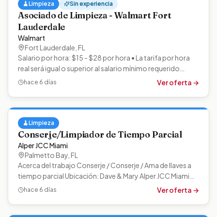
🧹
Limpieza
Sin experiencia
Asociado de Limpieza - Walmart Fort
Lauderdale
Walmart
Fort Lauderdale
,
FL
Salario por hora: $15 - $28 por hora • La tarifa por hora
real será igual o superior al salario mínimo requerido
aplicable al lugar de…
Ver oferta →
hace 6 días
🧹
Limpieza
Conserje/Limpiador de Tiempo Parcial
Alper JCC Miami
Palmetto Bay
,
FL
Acerca del trabajo Conserje / Conserje / Ama de llaves a
tiempo parcial Ubicación: Dave & Mary Alper JCC Miami
Horario: Medio tiempo…
Ver oferta →
hace 6 días