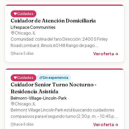
❤️
Cuidados
Cuidador de Atención Domiciliaria
Lifespace Communities
Chicago
,
IL
Comunidad: colina del faro Dirección: 2400 S Finley
Road Lombard, Illinois 60148 Rango de pago
$16.66-$22.90+ por hora Ahora contratando:…
Ver oferta →
hace 5 días
❤️
Cuidados
Sin experiencia
Cuidador Senior Turno Nocturno -
Residencia Asistida
Belmont-Village-Lincoln-Park
Chicago
,
IL
Belmont Village Lincoln Park está buscando cuidadores
compasivos para el segundo turno (2:30 p. m. - 10:45 p.
m.). Esta función implica…
Ver oferta →
hace 6 días