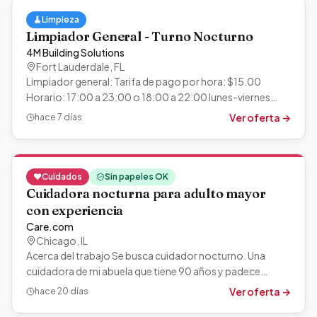
🧹
Limpieza
Limpiador General - Turno Nocturno
4M Building Solutions
Fort Lauderdale
,
FL
Limpiador general: Tarifa de pago por hora: $15.00
Horario: 17:00 a 23:00 o 18:00 a 22:00 lunes-viernes
Serás un miembro del equipo de…
Ver oferta →
hace 7 días
❤️
Cuidados
Sin papeles OK
Cuidadora nocturna para adulto mayor
con experiencia
Care.com
Chicago
,
IL
Acerca del trabajo Se busca cuidador nocturno. Una
cuidadora de mi abuela que tiene 90 años y padece
Parkinson y artritis. Se espera que el…
Ver oferta →
hace 20 días