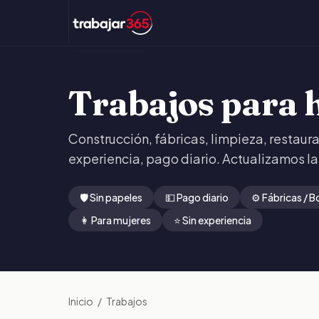
Trabajos para 
Construcción, fábricas, limpieza, restaura
experiencia, pago diario. Actualizamos la
🛡️ Sin papeles
💵 Pago diario
⚙️ Fábricas / 
👩 Para mujeres
⭐ Sin experiencia
Inicio
/
Trabajos