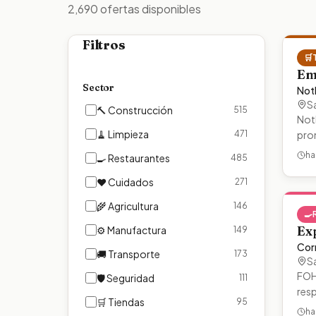
2,690
ofertas disponibles
Filtros
🛒
Em
Sector
Not
S
🔨
Construcción
515
Not
🧹
Limpieza
471
pro
ha
🍳
Restaurantes
485
❤️
Cuidados
271
🌾
Agricultura
146
🍳
Ex
⚙️
Manufactura
149
Cor
🚚
Transporte
173
S
FOH 
🛡️
Seguridad
111
res
🛒
Tiendas
95
ha