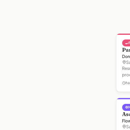
🍳
Pa
Don
S
Resu
pro
ha
⚙️
As
Flo
S