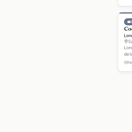
💼
Co
Lone
S
Lone
de 
ha