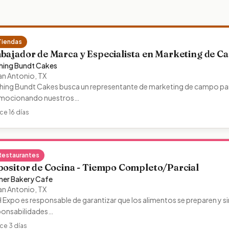
Tiendas
bajador de Marca y Especialista en Marketing de 
hing Bundt Cakes
an Antonio
,
TX
hing Bundt Cakes busca un representante de marketing de campo para
mocionando nuestros…
ce 16 días
Restaurantes
positor de Cocina - Tiempo Completo/Parcial
ner Bakery Cafe
an Antonio
,
TX
Expo es responsable de garantizar que los alimentos se preparen y 
ponsabilidades…
ce 3 días