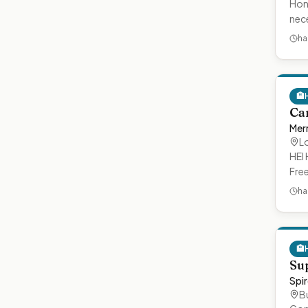
Hone
nece
ha
🏨
Ca
Merr
L
HEI 
Fre
ha
🏨
Su
Spir
B