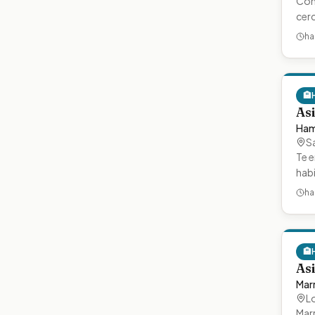
Con
cerc
ha
🏨
Asi
Ham
S
Te e
hab
ha
🏨
As
Marr
L
Mar