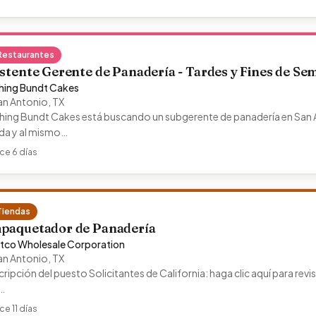
Restaurantes
stente Gerente de Panadería - Tardes y Fines de Se
hing Bundt Cakes
an Antonio
,
TX
hing Bundt Cakes está buscando un subgerente de panadería en San An
nda y al mismo…
ce 6 días
Tiendas
paquetador de Panadería
tco Wholesale Corporation
an Antonio
,
TX
ripción del puesto Solicitantes de California: haga clic aquí para revis
…
ce 11 días