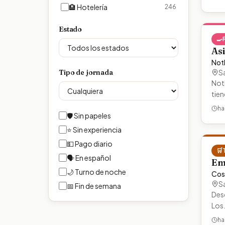
🏨
Hotelería
246
Estado
🍳
Asi
Not
Tipo de jornada
S
Not
tie
ha
🛡️ Sin papeles
⭐ Sin experiencia
💵 Pago diario
🛒
🗣️ En español
Em
🌙 Turno de noche
Cos
S
📅 Fin de semana
Desc
Los
ha