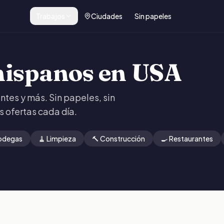
Trabajos
Ciudades
Sin papeles
hispanos en USA
ntes y más. Sin papeles, sin
s ofertas cada día.
Bodegas
🧹 Limpieza
🔨 Construcción
🍳 Restaurantes