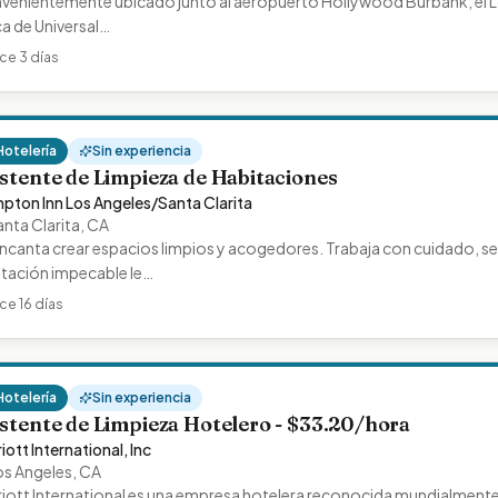
venientemente ubicado junto al aeropuerto Hollywood Burbank, el Lo
a de Universal…
ce 3 días
Hotelería
Sin experiencia
stente de Limpieza de Habitaciones
pton Inn Los Angeles/Santa Clarita
anta Clarita
,
CA
ncanta crear espacios limpios y acogedores. Trabaja con cuidado, se 
itación impecable le…
ce 16 días
Hotelería
Sin experiencia
istente de Limpieza Hotelero - $33.20/hora
iott International, Inc
os Angeles
,
CA
riott International es una empresa hotelera reconocida mundialment