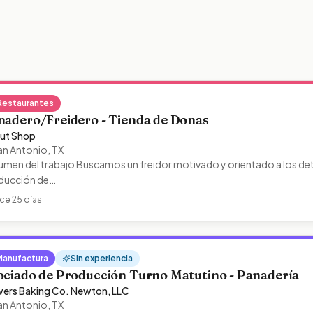
Restaurantes
nadero/Freidero - Tienda de Donas
ut Shop
an Antonio
,
TX
men del trabajo Buscamos un freidor motivado y orientado a los deta
ducción de…
ce 25 días
Manufactura
Sin experiencia
ociado de Producción Turno Matutino - Panadería
wers Baking Co. Newton, LLC
an Antonio
,
TX