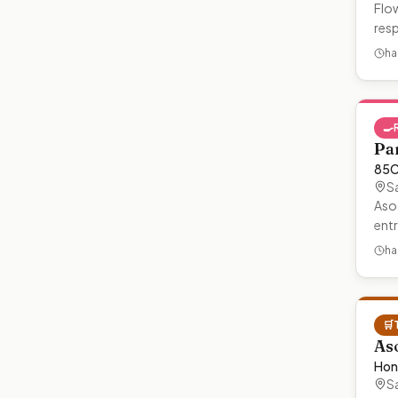
Flow
resp
ha
🍳
Pa
85C
S
Aso
ent
ha
🛒
As
Hon
S