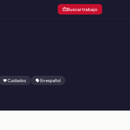
Buscar trabajo
❤️ Cuidados
🗣️ En español