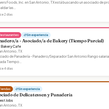
ers Foods, Inc. en San Antonio, TX está buscando un asociado de produ
aldar las…
ce 2 días
Restaurantes
Sin experiencia
nadero/a - Asociado/a de Bakery (Tiempo Parcial)
 Bakery Cafe
an Antonio
,
TX
ciado de Panadería - Panadero/Separador San Antonio Rango salarial 
rada Tiempo…
ce 4 días
Tiendas
Sin experiencia
ociado de Delicatessen y Panadería
est Jobs
an Antonio
,
TX