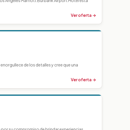
s Angeles Marriott Burbank Airport Hotel está
Ver oferta →
enorgullece de los detalles y cree que una
Ver oferta →
e por su compromiso de brindar experiencias