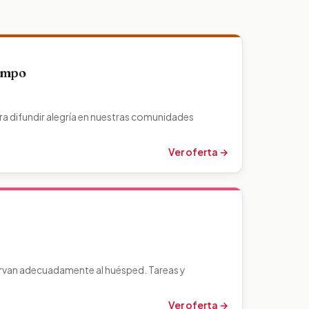
Campo
 difundir alegría en nuestras comunidades
Ver oferta →
sirvan adecuadamente al huésped. Tareas y
Ver oferta →