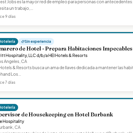
st Jobs es la mayor red de empleo para personas con antecedentes p
sita un trabajo,…
ce 9 días
Hotelería
Sin experiencia
marero de Hotel - Prepara Habitaciones Impecables
itt Hospitality, LLC d/b/a HEI Hotels & Resorts
os Angeles
,
CA
Hotels & Resorts busca un ama de llaves dedicada a mantener las habita
ehand Los…
ce 7 días
Hotelería
pervisor de Housekeeping en Hotel Burbank
e Hospitality
urbank
,
CA