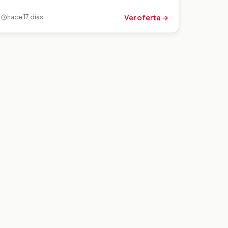
misión de iluminar y enriquecer intencionalmente…
Ver oferta →
hace 17 días