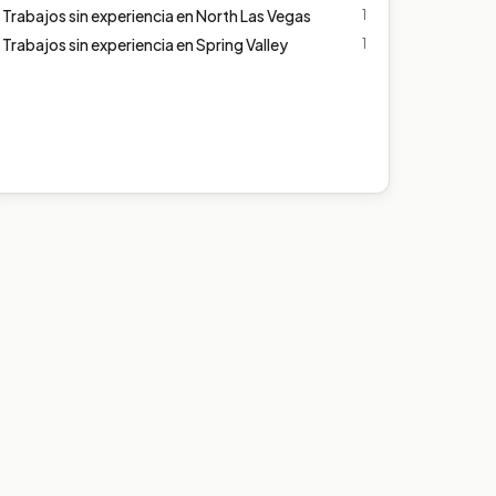
Trabajos sin experiencia en
North Las Vegas
1
Trabajos sin experiencia en
Spring Valley
1