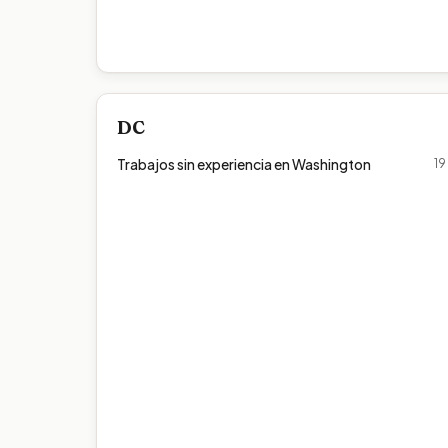
DC
Trabajos sin experiencia en
Washington
19