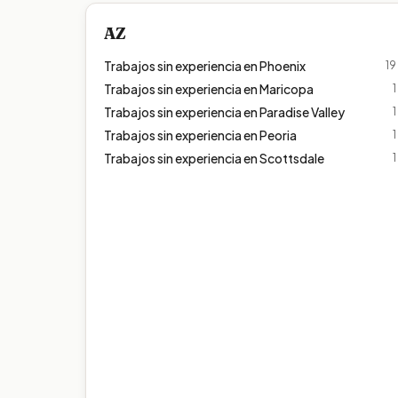
AZ
Trabajos sin experiencia en
Phoenix
19
Trabajos sin experiencia en
Maricopa
1
Trabajos sin experiencia en
Paradise Valley
1
Trabajos sin experiencia en
Peoria
1
Trabajos sin experiencia en
Scottsdale
1