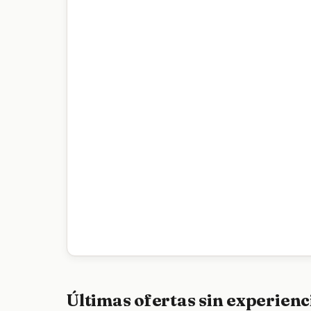
Últimas ofertas sin experienc