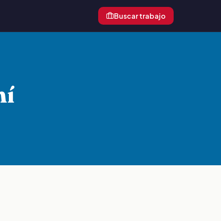
Buscar trabajo
mí