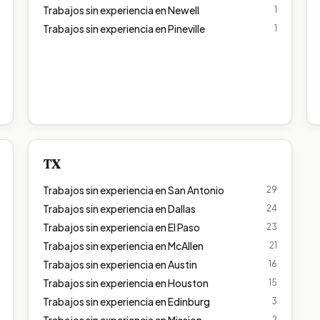
Trabajos sin experiencia en
Newell
1
Trabajos sin experiencia en
Pineville
1
TX
Trabajos sin experiencia en
San Antonio
29
Trabajos sin experiencia en
Dallas
24
Trabajos sin experiencia en
El Paso
23
Trabajos sin experiencia en
McAllen
21
Trabajos sin experiencia en
Austin
16
Trabajos sin experiencia en
Houston
15
Trabajos sin experiencia en
Edinburg
3
2