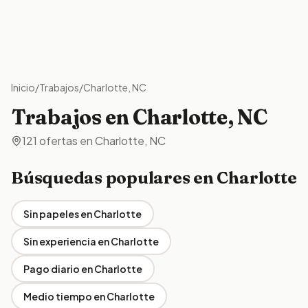
Inicio
/
Trabajos
/
Charlotte, NC
Trabajos en Charlotte, NC
121
ofertas
en
Charlotte, NC
Búsquedas populares en
Charlotte
Sin papeles
en
Charlotte
Sin experiencia
en
Charlotte
Pago diario
en
Charlotte
Medio tiempo
en
Charlotte