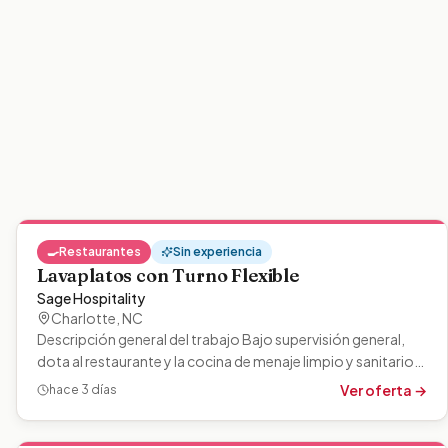
🍳
Restaurantes
Sin experiencia
Lavaplatos con Turno Flexible
Sage Hospitality
Charlotte
,
NC
Descripción general del trabajo Bajo supervisión general,
dota al restaurante y la cocina de menaje limpio y sanitario.
Responsabilidades…
Ver oferta →
hace 3 días