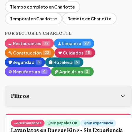
Tiempo completo
en
Charlotte
Temporal
en
Charlotte
Remoto
en
Charlotte
POR SECTOR EN
CHARLOTTE
🍳
Restaurantes
🧹
Limpieza
32
29
🔨
Construcción
❤️
Cuidados
22
15
🛡️
Seguridad
🏨
Hotelería
5
5
⚙️
Manufactura
🌾
Agricultura
4
3
Filtros
🍳
Restaurantes
Sin papeles OK
Sin experiencia
Lavaplatos en Burger King - Sin Experiencia