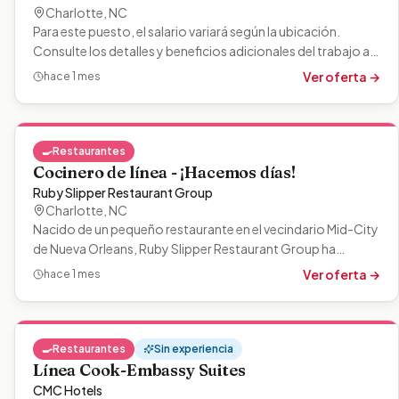
Charlotte
,
NC
Para este puesto, el salario variará según la ubicación.
Consulte los detalles y beneficios adicionales del trabajo a
continuación. Eres el…
Ver oferta →
hace 1 mes
🍳
Restaurantes
Cocinero de línea - ¡Hacemos días!
Ruby Slipper Restaurant Group
Charlotte
,
NC
Nacido de un pequeño restaurante en el vecindario Mid-City
de Nueva Orleans, Ruby Slipper Restaurant Group ha
crecido hasta operar dos…
Ver oferta →
hace 1 mes
🍳
Restaurantes
Sin experiencia
Línea Cook-Embassy Suites
CMC Hotels