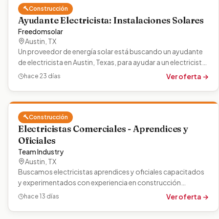
🔨
Construcción
Ayudante Electricista: Instalaciones Solares
Freedomsolar
Austin
,
TX
Un proveedor de energía solar está buscando un ayudante
de electricista en Austin, Texas, para ayudar a un electricista
autorizado con…
Ver oferta →
hace 23 días
🔨
Construcción
Electricistas Comerciales - Aprendices y
Oficiales
Team Industry
Austin
,
TX
Buscamos electricistas aprendices y oficiales capacitados
y experimentados con experiencia en construcción
comercial. Los candidatos…
Ver oferta →
hace 13 días