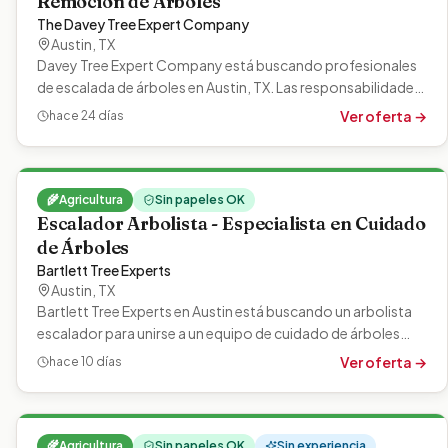
Remoción de Árboles
The Davey Tree Expert Company
Austin
,
TX
Davey Tree Expert Company está buscando profesionales
de escalada de árboles en Austin, TX. Las responsabilidades
incluyen podar, quitar…
Ver oferta →
hace 24 días
🌾
Agricultura
Sin papeles OK
Escalador Arbolista - Especialista en Cuidado
de Árboles
Bartlett Tree Experts
Austin
,
TX
Bartlett Tree Experts en Austin está buscando un arbolista
escalador para unirse a un equipo de cuidado de árboles
impulsado por la…
Ver oferta →
hace 10 días
🌾
Agricultura
Sin papeles OK
Sin experiencia