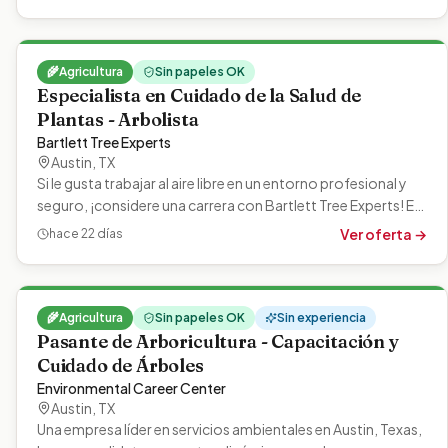
🌾
Agricultura
Sin papeles OK
Especialista en Cuidado de la Salud de
Plantas - Arbolista
Bartlett Tree Experts
Austin
,
TX
Si le gusta trabajar al aire libre en un entorno profesional y
seguro, ¡considere una carrera con Bartlett Tree Experts! En
Bartlett,…
Ver oferta →
hace 22 días
🌾
Agricultura
Sin papeles OK
Sin experiencia
Pasante de Arboricultura - Capacitación y
Cuidado de Árboles
Environmental Career Center
Austin
,
TX
Una empresa líder en servicios ambientales en Austin, Texas,