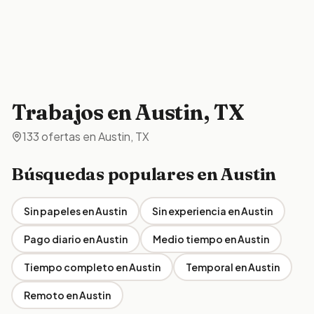
Trabajos en Austin, TX
133
ofertas
en
Austin, TX
Búsquedas populares en
Austin
Sin papeles
en
Austin
Sin experiencia
en
Austin
Pago diario
en
Austin
Medio tiempo
en
Austin
Tiempo completo
en
Austin
Temporal
en
Austin
Remoto
en
Austin