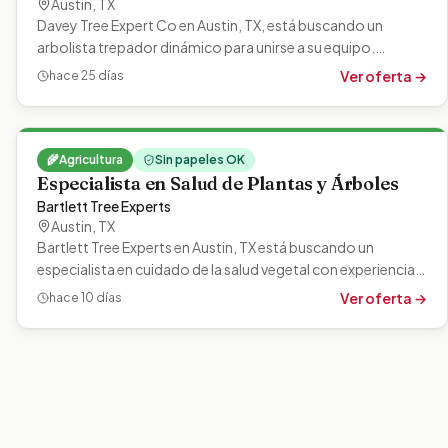
Austin
,
TX
Davey Tree Expert Co en Austin, TX, está buscando un
arbolista trepador dinámico para unirse a su equipo.
Treparás a los árboles,…
Ver oferta →
hace 25 días
🌾
Agricultura
Sin papeles OK
Especialista en Salud de Plantas y Árboles
Bartlett Tree Experts
Austin
,
TX
Bartlett Tree Experts en Austin, TX está buscando un
especialista en cuidado de la salud vegetal con experiencia
para monitorear y…
Ver oferta →
hace 10 días