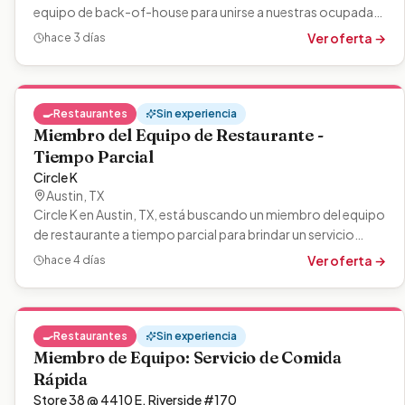
equipo de back-of-house para unirse a nuestras ocupadas
cocinas. Prepararás y…
Ver oferta →
hace 3 días
🍳
Restaurantes
Sin experiencia
Miembro del Equipo de Restaurante -
Tiempo Parcial
Circle K
Austin
,
TX
Circle K en Austin, TX, está buscando un miembro del equipo
de restaurante a tiempo parcial para brindar un servicio
rápido y amigable a…
Ver oferta →
hace 4 días
🍳
Restaurantes
Sin experiencia
Miembro de Equipo: Servicio de Comida
Rápida
Store 38 @ 4410 E. Riverside #170