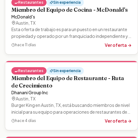
🍳
Restaurantes
Sin experiencia
Miembro del Equipo de Cocina - McDonald's
McDonald's
Austin
,
TX
Esta oferta de trabajo es para un puesto en un restaurante
propiedad y operado por un franquiciado independiente y
no por McDonald's USA.…
Ver oferta →
hace 11 días
🍳
Restaurantes
Sin experiencia
Miembro del Equipo de Restaurante - Ruta
de Crecimiento
Dhanani Group Inc
Austin
,
TX
Burger King en Austin, TX, está buscando miembros de nivel
inicial para su equipo para operaciones de restaurantes de
ritmo rápido.…
Ver oferta →
hace 4 días