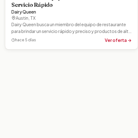
Servicio Rápido
Dairy Queen
Austin
,
TX
Dairy Queen busca un miembro del equipo de restaurante
para brindar un servicio rápido y preciso y productos de alta
calidad manteniendo la…
Ver oferta →
hace 5 días