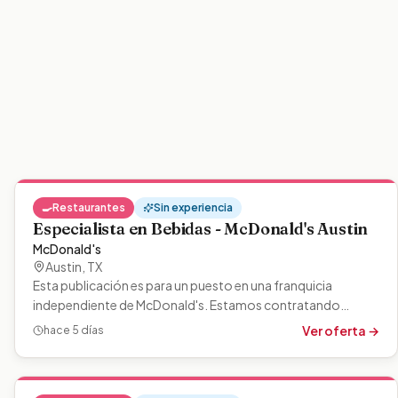
🍳
Restaurantes
Sin experiencia
Especialista en Bebidas - McDonald's Austin
McDonald's
Austin
,
TX
Esta publicación es para un puesto en una franquicia
independiente de McDonald's. Estamos contratando
miembros del equipo motivados:…
Ver oferta →
hace 5 días