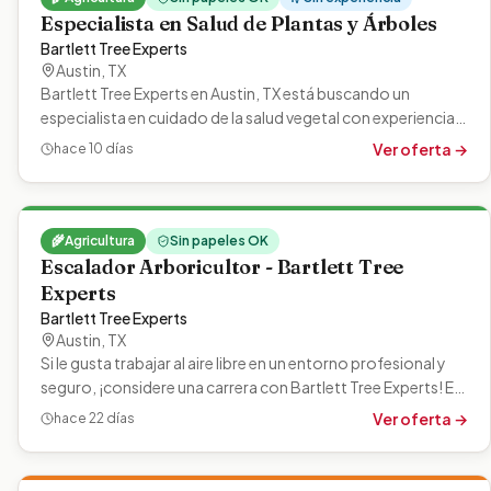
Especialista en Salud de Plantas y Árboles
Bartlett Tree Experts
Austin
,
TX
Bartlett Tree Experts en Austin, TX está buscando un
especialista en cuidado de la salud vegetal con experiencia
para monitorear y…
Ver oferta →
hace 10 días
🌾
Agricultura
Sin papeles OK
Escalador Arboricultor - Bartlett Tree
Experts
Bartlett Tree Experts
Austin
,
TX
Si le gusta trabajar al aire libre en un entorno profesional y
seguro, ¡considere una carrera con Bartlett Tree Experts! En
Bartlett,…
Ver oferta →
hace 22 días