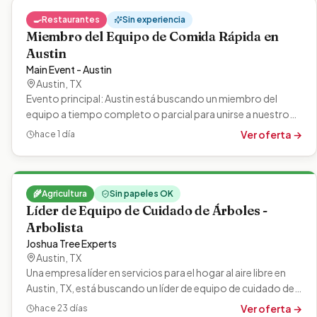
🍳
Restaurantes
Sin experiencia
Miembro del Equipo de Comida Rápida en
Austin
Main Event - Austin
Austin
,
TX
Evento principal: Austin está buscando un miembro del
equipo a tiempo completo o parcial para unirse a nuestro
equipo en Austin, TX. Como…
Ver oferta →
hace 1 día
🌾
Agricultura
Sin papeles OK
Líder de Equipo de Cuidado de Árboles -
Arbolista
Joshua Tree Experts
Austin
,
TX
Una empresa líder en servicios para el hogar al aire libre en
Austin, TX, está buscando un líder de equipo de cuidado de
árboles. Esta…
Ver oferta →
hace 23 días