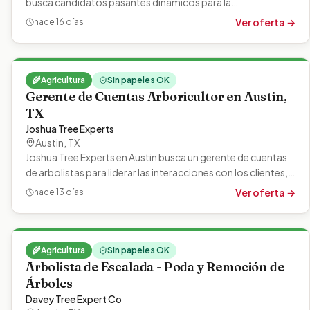
busca candidatos pasantes dinámicos para la
primavera/verano de 2024 en…
Ver oferta →
hace 16 días
🌾
Agricultura
Sin papeles OK
Gerente de Cuentas Arboricultor en Austin,
TX
Joshua Tree Experts
Austin
,
TX
Joshua Tree Experts en Austin busca un gerente de cuentas
de arbolistas para liderar las interacciones con los clientes,
estimar el trabajo…
Ver oferta →
hace 13 días
🌾
Agricultura
Sin papeles OK
Arbolista de Escalada - Poda y Remoción de
Árboles
Davey Tree Expert Co