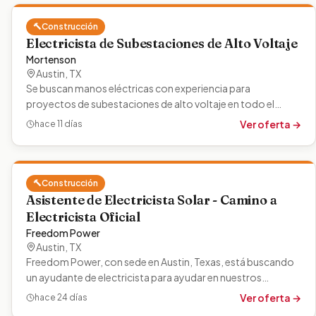
🔨
Construcción
Electricista de Subestaciones de Alto Voltaje
Mortenson
Austin
,
TX
Se buscan manos eléctricas con experiencia para
proyectos de subestaciones de alto voltaje en todo el
oeste de Texas. El trabajo involucra…
Ver oferta →
hace 11 días
🔨
Construcción
Asistente de Electricista Solar - Camino a
Electricista Oficial
Freedom Power
Austin
,
TX
Freedom Power, con sede en Austin, Texas, está buscando
un ayudante de electricista para ayudar en nuestros
proyectos de electrificación…
Ver oferta →
hace 24 días