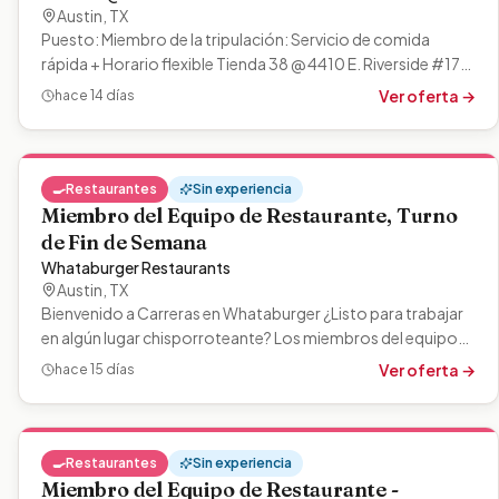
Austin
,
TX
Puesto: Miembro de la tripulación: Servicio de comida
rápida + Horario flexible Tienda 38 @ 4410 E. Riverside #170
en Austin, Texas, está…
Ver oferta →
hace 14 días
🍳
Restaurantes
Sin experiencia
Miembro del Equipo de Restaurante, Turno
de Fin de Semana
Whataburger Restaurants
Austin
,
TX
Bienvenido a Carreras en Whataburger ¿Listo para trabajar
en algún lugar chisporroteante? Los miembros del equipo
de nuestro restaurante…
Ver oferta →
hace 15 días
🍳
Restaurantes
Sin experiencia
Miembro del Equipo de Restaurante -