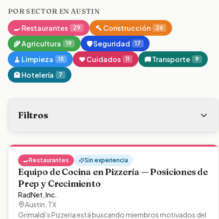
POR SECTOR EN
AUSTIN
🍳
Restaurantes
🔨
Construcción
29
26
🌾
Agricultura
🛡️
Seguridad
19
17
🧹
Limpieza
❤️
Cuidados
🚚
Transporte
15
11
9
🏨
Hotelería
7
Filtros
🍳
Restaurantes
Sin experiencia
Equipo de Cocina en Pizzería — Posiciones de
Prep y Crecimiento
RadNet, Inc.
Austin
,
TX
Grimaldi's Pizzeria está buscando miembros motivados del