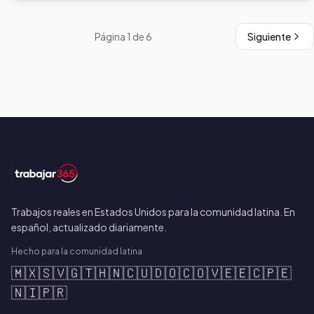
Página
1
de
6
Siguiente
Trabajos reales en Estados Unidos para la comunidad latina. En
español, actualizado diariamente.
Hecho para la comunidad latina
🇲🇽
🇸🇻
🇬🇹
🇭🇳
🇨🇺
🇩🇴
🇨🇴
🇻🇪
🇪🇨
🇵🇪
🇳🇮
🇵🇷