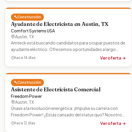
🔨
Construcción
Ayudante de Electricista en Austin, TX
Comfort Systems USA
Austin
,
TX
Amteck está buscando candidatos para ocupar puestos de
ayudante eléctrico. Ofrecemos oportunidades a largo
plazo, así como trabajo estable,…
Ver oferta →
hace 14 días
🔨
Construcción
Asistente de Electricista Comercial
Freedom Power
Austin
,
TX
Únase a la revolución energética: ¡Impulse su carrera con
Freedom Power! ¿Estás cansado del status quo? Nosotros
también. Freedom Power…
Ver oferta →
hace 12 días