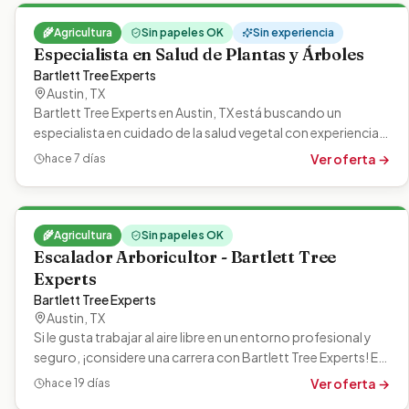
🌾
Agricultura
Sin papeles OK
Sin experiencia
Especialista en Salud de Plantas y Árboles
Bartlett Tree Experts
Austin
,
TX
Bartlett Tree Experts en Austin, TX está buscando un
especialista en cuidado de la salud vegetal con experiencia
para monitorear y…
Ver oferta →
hace 7 días
🌾
Agricultura
Sin papeles OK
Escalador Arboricultor - Bartlett Tree
Experts
Bartlett Tree Experts
Austin
,
TX
Si le gusta trabajar al aire libre en un entorno profesional y
seguro, ¡considere una carrera con Bartlett Tree Experts! En
Bartlett,…
Ver oferta →
hace 19 días