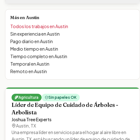
Más en
Austin
Todos los trabajos en
Austin
Sin experiencia
en
Austin
Pago diario
en
Austin
Medio tiempo
en
Austin
Tiempo completo
en
Austin
Temporal
en
Austin
Remoto
en
Austin
🌾
Agricultura
Sin papeles OK
Líder de Equipo de Cuidado de Árboles -
Arbolista
Joshua Tree Experts
Austin
,
TX
Una empresa líder en servicios para el hogar al aire libre en
Austin, TX, está buscando un líder de equipo de cuidado de