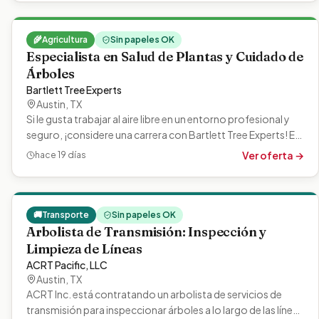
🌾
Agricultura
Sin papeles OK
Especialista en Salud de Plantas y Cuidado de
Árboles
Bartlett Tree Experts
Austin
,
TX
Si le gusta trabajar al aire libre en un entorno profesional y
seguro, ¡considere una carrera con Bartlett Tree Experts! En
Bartlett,…
Ver oferta →
hace 19 días
🚚
Transporte
Sin papeles OK
Arbolista de Transmisión: Inspección y
Limpieza de Líneas
ACRT Pacific, LLC
Austin
,
TX
ACRT Inc. está contratando un arbolista de servicios de
transmisión para inspeccionar árboles a lo largo de las líneas