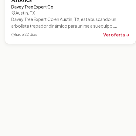
Davey Tree Expert Co
Austin
,
TX
Davey Tree Expert Co en Austin, TX, está buscando un
arbolista trepador dinámico para unirse a su equipo.
Treparás a los árboles,…
Ver oferta →
hace 22 días