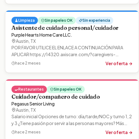
🧹
Limpieza
Sin papeles OK
Sin experiencia
Asistente de cuidado personal/cuidador
Purple Hearts Home Care LLC.
Austin
,
TX
POR FAVOR UTILICE EL ENLACE A CONTINUACIÓN PARA
APLICAR https://14320.axiscare.com/?caregivers-
applications.php&applicationId=1297 Llámeme…
Ver oferta →
hace 2 meses
🍳
Restaurantes
Sin papeles OK
Cuidador/compañero de cuidado
Pegasus Senior Living
Austin
,
TX
Salario inicial Opciones de turno: día/tarde/NOC y turno 1, 2
y 3 ¿Tiene pasión por servir a las personas mayores? Más
importante aún,…
Ver oferta →
hace 2 meses