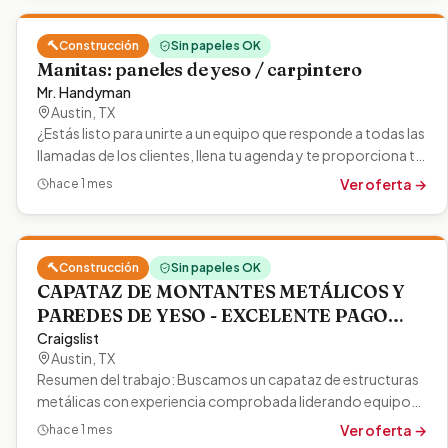
🔨
Construcción
Sin papeles OK
Manitas: paneles de yeso / carpintero
Mr. Handyman
Austin
,
TX
¿Estás listo para unirte a un equipo que responde a todas las
llamadas de los clientes, llena tu agenda y te proporciona tu
propia…
Ver oferta →
hace 1 mes
🔨
Construcción
Sin papeles OK
CAPATAZ DE MONTANTES METÁLICOS Y
PAREDES DE YESO - EXCELENTE PAGO
(Austin) de Craigslist en 2026 | ok.com
Craigslist
Austin
,
TX
Resumen del trabajo: Buscamos un capataz de estructuras
metálicas con experiencia comprobada liderando equipos
en proyectos comerciales,…
Ver oferta →
hace 1 mes