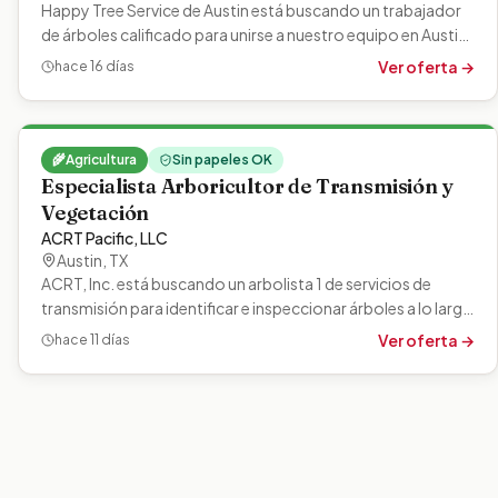
Happy Tree Service de Austin está buscando un trabajador
de árboles calificado para unirse a nuestro equipo en Austin,
TX. Esta función en…
Ver oferta →
hace 16 días
🌾
Agricultura
Sin papeles OK
Especialista Arboricultor de Transmisión y
Vegetación
ACRT Pacific, LLC
Austin
,
TX
ACRT, Inc. está buscando un arbolista 1 de servicios de
transmisión para identificar e inspeccionar árboles a lo largo
de las líneas de…
Ver oferta →
hace 11 días