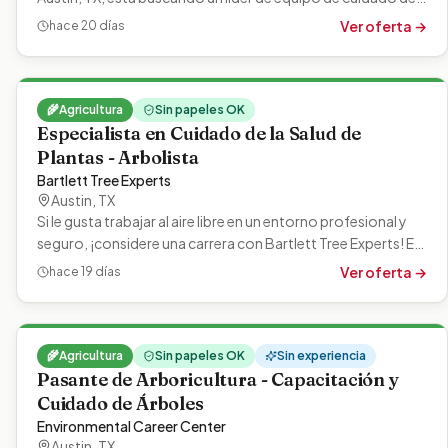
árboles. Esta…
Ver oferta →
hace 20 días
🌾
Agricultura
Sin papeles OK
Especialista en Cuidado de la Salud de
Plantas - Arbolista
Bartlett Tree Experts
Austin
,
TX
Si le gusta trabajar al aire libre en un entorno profesional y
seguro, ¡considere una carrera con Bartlett Tree Experts! En
Bartlett,…
Ver oferta →
hace 19 días
🌾
Agricultura
Sin papeles OK
Sin experiencia
Pasante de Arboricultura - Capacitación y
Cuidado de Árboles
Environmental Career Center
Austin
,
TX