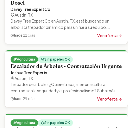
Dosel
Davey Tree Expert Co
Austin
,
TX
Davey Tree Expert Co en Austin, TX, está buscando un
arbolista trepador dinámico para unirse a su equipo.
Treparás a los árboles,…
Ver oferta →
hace 22 días
🌾
Agricultura
Sin papeles OK
Escalador de Árboles - Contratación Urgente
Joshua Tree Experts
Austin
,
TX
Trepador de árboles ¿Quiere trabajar en una cultura
centrada en la seguridad y el profesionalismo? Suba más
alto con nosotros: ¡contratando…
Ver oferta →
hace 29 días
🌾
Agricultura
Sin papeles OK