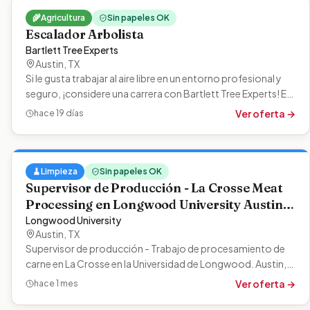
🌾
Agricultura
Sin papeles OK
Escalador Arbolista
Bartlett Tree Experts
Austin
,
TX
Si le gusta trabajar al aire libre en un entorno profesional y
seguro, ¡considere una carrera con Bartlett Tree Experts! En
Bartlett,…
Ver oferta →
hace 19 días
🧹
Limpieza
Sin papeles OK
Supervisor de Producción - La Crosse Meat
Processing en Longwood University Austin,
TX
Longwood University
Austin
,
TX
Supervisor de producción - Trabajo de procesamiento de
carne en La Crosse en la Universidad de Longwood. Austin,
Texas. Estás viendo una…
Ver oferta →
hace 1 mes