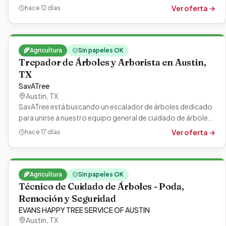
de transmisión,…
Ver oferta →
hace 12 días
🌾
Agricultura
Sin papeles OK
Trepador de Árboles y Arborista en Austin,
TX
SavATree
Austin
,
TX
SavATree está buscando un escalador de árboles dedicado
para unirse a nuestro equipo general de cuidado de árboles
en Pflugerville, Texas.…
Ver oferta →
hace 17 días
🌾
Agricultura
Sin papeles OK
Técnico de Cuidado de Árboles - Poda,
Remoción y Seguridad
EVANS HAPPY TREE SERVICE OF AUSTIN
Austin
,
TX