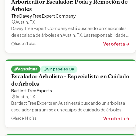
Arboricultor Escalador: Poda y Remoción de
Árboles
The Davey Tree Expert Company
Austin
,
TX
Davey Tree Expert Company está buscando profesionales
de escalada de árboles en Austin, TX. Las responsabilidades
incluyen podar, quitar…
Ver oferta →
hace 21 días
🌾
Agricultura
Sin papeles OK
Escalador Arbolista - Especialista en Cuidado
de Árboles
Bartlett Tree Experts
Austin
,
TX
Bartlett Tree Experts en Austin está buscando un arbolista
escalador para unirse a un equipo de cuidado de árboles
impulsado por la…
Ver oferta →
hace 14 días