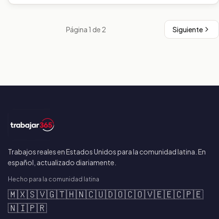
Página
1
de
2
Siguiente
Trabajos reales en Estados Unidos para la comunidad latina. En
español, actualizado diariamente.
Hecho para la comunidad latina
🇲🇽
🇸🇻
🇬🇹
🇭🇳
🇨🇺
🇩🇴
🇨🇴
🇻🇪
🇪🇨
🇵🇪
🇳🇮
🇵🇷