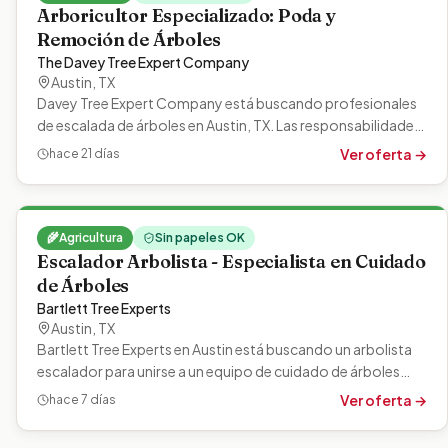
Arboricultor Especializado: Poda y
Remoción de Árboles
The Davey Tree Expert Company
Austin
,
TX
Davey Tree Expert Company está buscando profesionales
de escalada de árboles en Austin, TX. Las responsabilidades
incluyen podar, quitar…
Ver oferta →
hace 21 días
🌾
Agricultura
Sin papeles OK
Escalador Arbolista - Especialista en Cuidado
de Árboles
Bartlett Tree Experts
Austin
,
TX
Bartlett Tree Experts en Austin está buscando un arbolista
escalador para unirse a un equipo de cuidado de árboles
impulsado por la…
Ver oferta →
hace 7 días