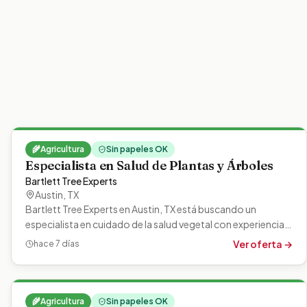
🌾
Agricultura
Sin papeles OK
Especialista en Salud de Plantas y Árboles
Bartlett Tree Experts
Austin
,
TX
Bartlett Tree Experts en Austin, TX está buscando un
especialista en cuidado de la salud vegetal con experiencia
para monitorear y…
Ver oferta →
hace 7 días
🌾
Agricultura
Sin papeles OK