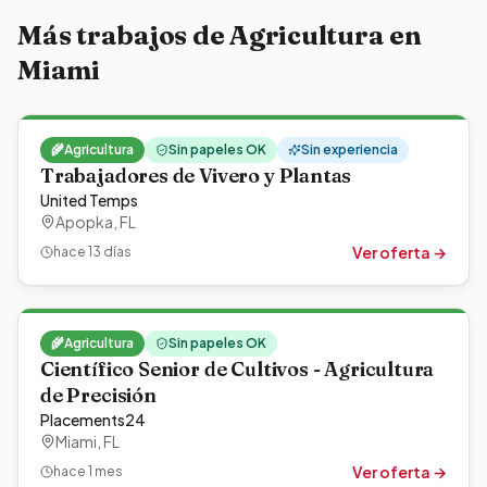
Más trabajos de
Agricultura
en
Miami
🌾
Agricultura
Sin papeles OK
Sin experiencia
Trabajadores de Vivero y Plantas
United Temps
Apopka
,
FL
Ver oferta →
hace 13 días
🌾
Agricultura
Sin papeles OK
Científico Senior de Cultivos - Agricultura
de Precisión
Placements24
Miami
,
FL
Ver oferta →
hace 1 mes