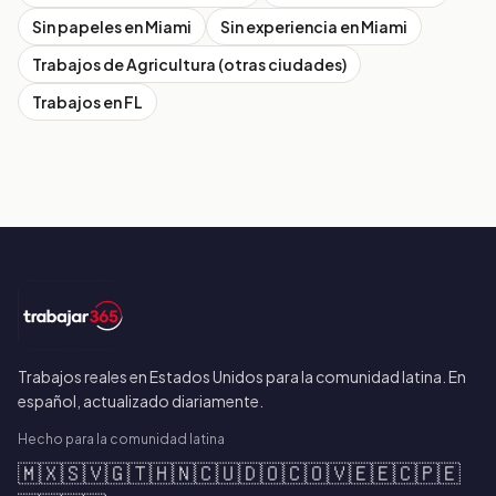
Sin papeles en
Miami
Sin experiencia en
Miami
Trabajos de
Agricultura
(otras ciudades)
Trabajos en
FL
Trabajos reales en Estados Unidos para la comunidad latina. En
español, actualizado diariamente.
Hecho para la comunidad latina
🇲🇽
🇸🇻
🇬🇹
🇭🇳
🇨🇺
🇩🇴
🇨🇴
🇻🇪
🇪🇨
🇵🇪