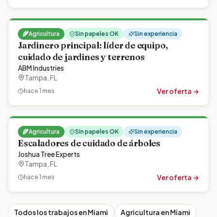
🌾
Agricultura
Sin papeles OK
Sin experiencia
Jardinero principal: líder de equipo,
cuidado de jardines y terrenos
ABM Industries
Tampa
,
FL
Ver oferta →
hace 1 mes
🌾
Agricultura
Sin papeles OK
Sin experiencia
Escaladores de cuidado de árboles
Joshua Tree Experts
Tampa
,
FL
Ver oferta →
hace 1 mes
Todos los trabajos en
Miami
Agricultura
en
Miami