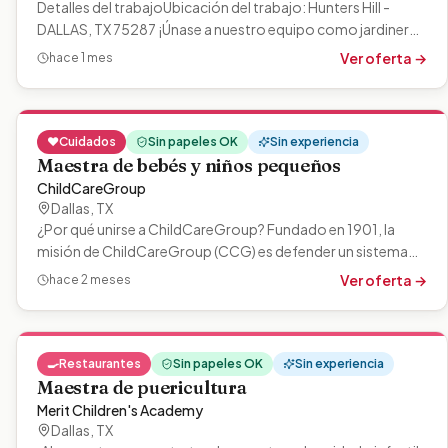
Detalles del trabajoUbicación del trabajo: Hunters Hill -
DALLAS, TX 75287 ¡Únase a nuestro equipo como jardinero
en LUMA Residential! Pago…
Ver oferta →
hace 1 mes
❤️
Cuidados
Sin papeles OK
Sin experiencia
Maestra de bebés y niños pequeños
ChildCareGroup
Dallas
,
TX
¿Por qué unirse a ChildCareGroup? Fundado en 1901, la
misión de ChildCareGroup (CCG) es defender un sistema
sólido para la primera infancia…
Ver oferta →
hace 2 meses
🍳
Restaurantes
Sin papeles OK
Sin experiencia
Maestra de puericultura
Merit Children's Academy
Dallas
,
TX