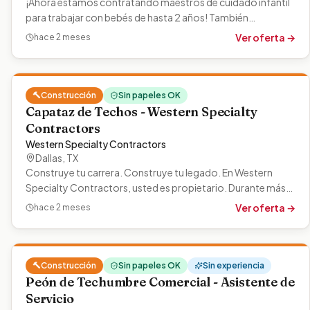
¡Ahora estamos contratando maestros de cuidado infantil
para trabajar con bebés de hasta 2 años! También
necesitamos una cocinera para…
Ver oferta →
hace 2 meses
🔨
Construcción
Sin papeles OK
Capataz de Techos - Western Specialty
Contractors
Western Specialty Contractors
Dallas
,
TX
Construye tu carrera. Construye tu legado. En Western
Specialty Contractors, usted es propietario. Durante más
de 110 años, Western…
Ver oferta →
hace 2 meses
🔨
Construcción
Sin papeles OK
Sin experiencia
Peón de Techumbre Comercial - Asistente de
Servicio