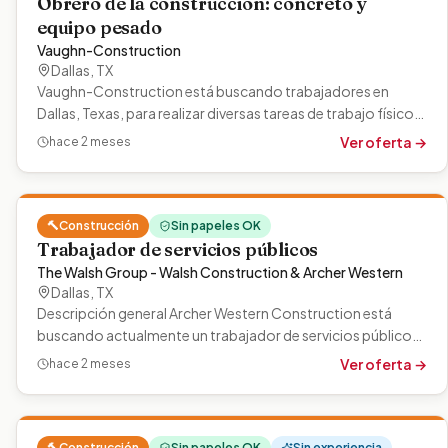
Obrero de la construcción: concreto y
equipo pesado
Vaughn-Construction
Dallas
,
TX
Vaughn-Construction está buscando trabajadores en
Dallas, Texas, para realizar diversas tareas de trabajo físico
en proyectos de…
Ver oferta →
hace 2 meses
🔨
Construcción
Sin papeles OK
Trabajador de servicios públicos
The Walsh Group - Walsh Construction & Archer Western
Dallas
,
TX
Descripción general Archer Western Construction está
buscando actualmente un trabajador de servicios públicos
para los puentes de DFW…
Ver oferta →
hace 2 meses
🔨
Construcción
Sin papeles OK
Sin experiencia