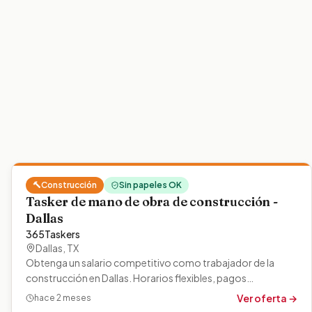
🔨
Construcción
Sin papeles OK
Tasker de mano de obra de construcción -
Dallas
365Taskers
Dallas
,
TX
Obtenga un salario competitivo como trabajador de la
construcción en Dallas. Horarios flexibles, pagos
semanales, clientes reales. Se…
Ver oferta →
hace 2 meses