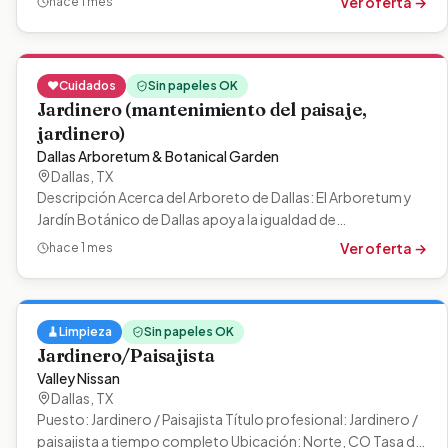
Ver oferta →
hace 1 mes
❤️
Cuidados
Sin papeles OK
Jardinero (mantenimiento del paisaje,
jardinero)
Dallas Arboretum & Botanical Garden
Dallas
,
TX
Descripción Acerca del Arboreto de Dallas: El Arboretum y
Jardín Botánico de Dallas apoya la igualdad de
oportunidades y accesibilidad para…
Ver oferta →
hace 1 mes
🧹
Limpieza
Sin papeles OK
Jardinero/Paisajista
Valley Nissan
Dallas
,
TX
Puesto: Jardinero / Paisajista Título profesional: Jardinero /
paisajista a tiempo completo Ubicación: Norte, CO Tasa de