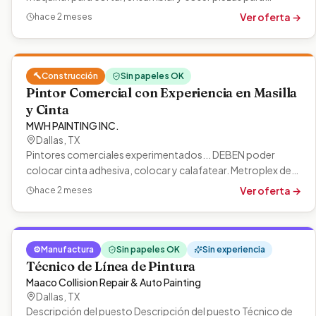
producción. Los candidatos deben…
Ver oferta →
hace 2 meses
🔨
Construcción
Sin papeles OK
Pintor Comercial con Experiencia en Masilla
y Cinta
MWH PAINTING INC.
Dallas
,
TX
Pintores comerciales experimentados... DEBEN poder
colocar cinta adhesiva, colocar y calafatear. Metroplex de
DFW. Debe tener transporte…
Ver oferta →
hace 2 meses
⚙️
Manufactura
Sin papeles OK
Sin experiencia
Técnico de Línea de Pintura
Maaco Collision Repair & Auto Painting
Dallas
,
TX
Descripción del puesto Descripción del puesto Técnico de