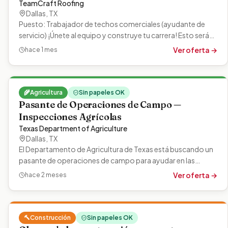
TeamCraft Roofing
Dallas
,
TX
Puesto: Trabajador de techos comerciales (ayudante de
servicio) ¡Únete al equipo y construye tu carrera! Esto será
para reparaciones y…
Ver oferta →
hace 1 mes
🌾
Agricultura
Sin papeles OK
Pasante de Operaciones de Campo —
Inspecciones Agrícolas
Texas Department of Agriculture
Dallas
,
TX
El Departamento de Agricultura de Texas está buscando un
pasante de operaciones de campo para ayudar en las
inspecciones agrícolas y la…
Ver oferta →
hace 2 meses
🔨
Construcción
Sin papeles OK