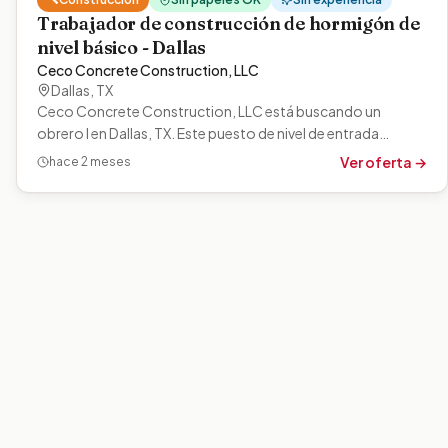
Trabajador de construcción de hormigón de
nivel básico - Dallas
Ceco Concrete Construction, LLC
Dallas
,
TX
Ceco Concrete Construction, LLC está buscando un
obrero I en Dallas, TX. Este puesto de nivel de entrada
implica realizar diversas tareas…
Ver oferta →
hace 2 meses