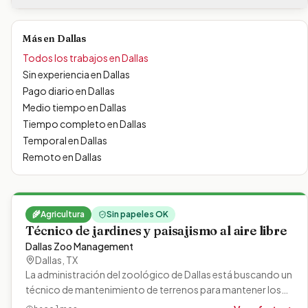
Más en
Dallas
Todos los trabajos en
Dallas
Sin experiencia
en
Dallas
Pago diario
en
Dallas
Medio tiempo
en
Dallas
Tiempo completo
en
Dallas
Temporal
en
Dallas
Remoto
en
Dallas
🌾
Agricultura
Sin papeles OK
Técnico de jardines y paisajismo al aire libre
Dallas Zoo Management
Dallas
,
TX
La administración del zoológico de Dallas está buscando un
técnico de mantenimiento de terrenos para mantener los
terrenos y el paisajismo.…