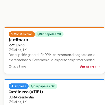
🔨
Construcción
Sin papeles OK
jardinero
RPM Living
Dallas
,
TX
Descripción general: En RPM, estamos en el negocio de lo
extraordinario. Creemos que las personas primero son el
camino hacia el éxito, por…
Ver oferta →
hace 1 mes
🧹
Limpieza
Sin papeles OK
Jardinero (41181)
LUMA Residential
Dallas
,
TX