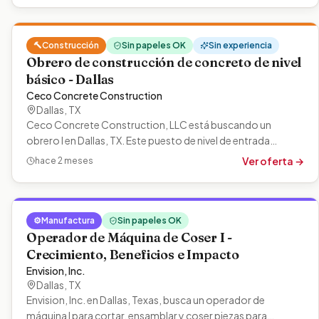
🔨
Construcción
Sin papeles OK
Sin experiencia
Obrero de construcción de concreto de nivel
básico - Dallas
Ceco Concrete Construction
Dallas
,
TX
Ceco Concrete Construction, LLC está buscando un
obrero I en Dallas, TX. Este puesto de nivel de entrada
implica realizar diversas tareas…
Ver oferta →
hace 2 meses
⚙️
Manufactura
Sin papeles OK
Operador de Máquina de Coser I -
Crecimiento, Beneficios e Impacto
Envision, Inc.
Dallas
,
TX
Envision, Inc. en Dallas, Texas, busca un operador de
máquina I para cortar, ensamblar y coser piezas para