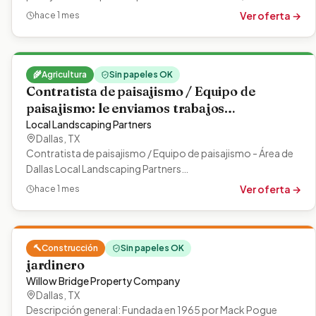
pago: Depende de…
Ver oferta →
hace 1 mes
🌾
Agricultura
Sin papeles OK
Contratista de paisajismo / Equipo de
paisajismo: le enviamos trabajos
remunerados (área de Dallas)
Local Landscaping Partners
Dallas
,
TX
Contratista de paisajismo / Equipo de paisajismo - Área de
Dallas Local Landscaping Partners
(LocalLandscapingPartners.com) está ampliando…
Ver oferta →
hace 1 mes
🔨
Construcción
Sin papeles OK
jardinero
Willow Bridge Property Company
Dallas
,
TX
Descripción general: Fundada en 1965 por Mack Pogue